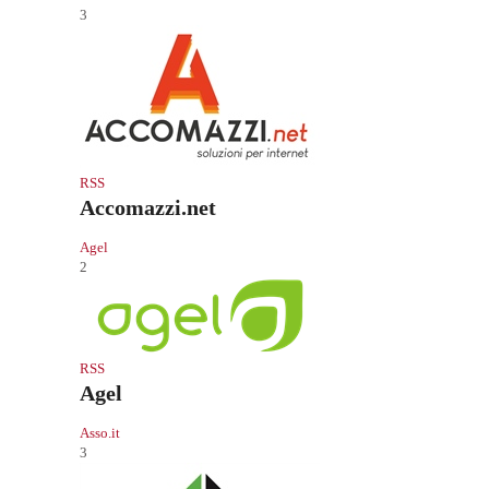
3
RSS
Accomazzi.net
Agel
2
RSS
Agel
Asso.it
3