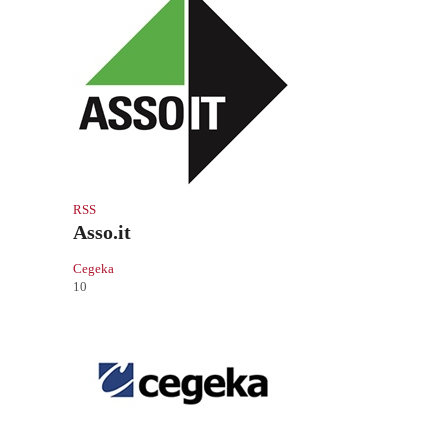
RSS
Asso.it
Cegeka
10