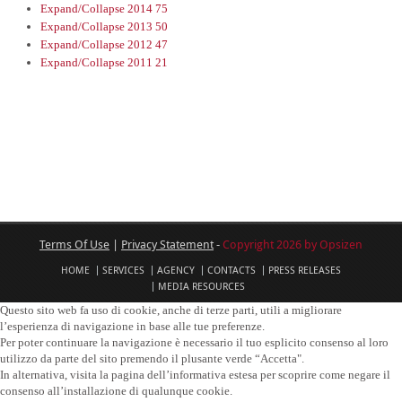
Expand/Collapse
2014
75
Expand/Collapse
2013
50
Expand/Collapse
2012
47
Expand/Collapse
2011
21
Terms Of Use
|
Privacy Statement
-
Copyright 2026 by Opsizen
HOME
SERVICES
AGENCY
CONTACTS
PRESS RELEASES
MEDIA RESOURCES
Questo sito web fa uso di cookie, anche di terze parti, utili a migliorare
l’esperienza di navigazione in base alle tue preferenze.
Per poter continuare la navigazione è necessario il tuo esplicito consenso al loro
utilizzo da parte del sito premendo il plusante verde “Accetta".
In alternativa, visita la pagina dell’informativa estesa per scoprire come negare il
consenso all’installazione di qualunque cookie.