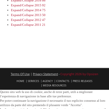
Expand/Collapse
2016
86
Expand/Collapse
2015
92
Expand/Collapse
2014
75
Expand/Collapse
2013
50
Expand/Collapse
2012
47
Expand/Collapse
2011
21
Terms Of Use
|
Privacy Statement
-
Copyright 2026 by Opsizen
HOME
SERVICES
AGENCY
CONTACTS
PRESS RELEASES
MEDIA RESOURCES
Questo sito web fa uso di cookie, anche di terze parti, utili a migliorare
l’esperienza di navigazione in base alle tue preferenze.
Per poter continuare la navigazione è necessario il tuo esplicito consenso al loro
utilizzo da parte del sito premendo il plusante verde “Accetta".