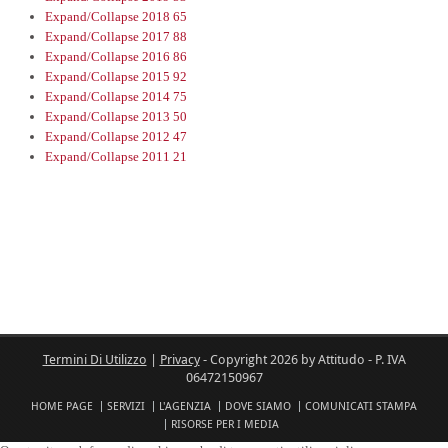
Expand/Collapse
2018
65
Expand/Collapse
2017
88
Expand/Collapse
2016
86
Expand/Collapse
2015
92
Expand/Collapse
2014
75
Expand/Collapse
2013
50
Expand/Collapse
2012
47
Expand/Collapse
2011
21
Termini Di Utilizzo
|
Privacy
-
Copyright 2026 by Attitudo - P. IVA
06472150967
HOME PAGE
SERVIZI
L'AGENZIA
DOVE SIAMO
COMUNICATI STAMPA
RISORSE PER I MEDIA