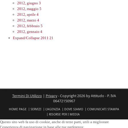
2012, giugno
3
2012, maggio
5
2012, aprile
4
2012, marzo
4
2012, febbraio
5
2012, gennaio
4
Expand/Collapse
2011
21
Termini Di Utilizzo
|
Privacy
-
Copyright 2026 by Attitudo - P. IVA
06472150967
HOME PAGE
SERVIZI
L'AGENZIA
DOVE SIAMO
COMUNICATI STAMPA
RISORSE PER I MEDIA
Questo sito web fa uso di cookie, anche di terze parti, utili a migliorare
l’esperienza di navigazione in base alle tue preferenze.